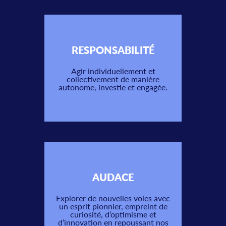
RESPONSABILITÉ
Agir individuellement et
collectivement de manière
autonome, investie et engagée.
AUDACE
Explorer de nouvelles voies avec
un esprit pionnier, empreint de
curiosité, d’optimisme et
d’innovation en repoussant nos