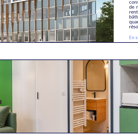
cons
de n
ren
bât
qua
rés
En s