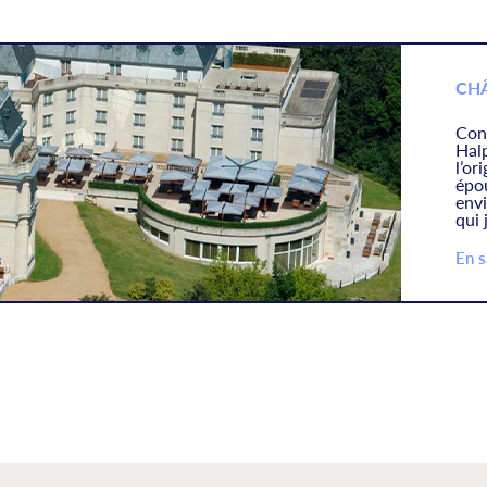
CHÂ
Con
Hal
l’o
épo
env
qui 
En s