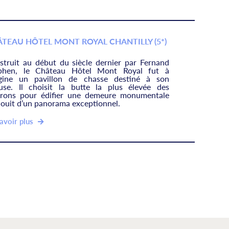
TEAU HÔTEL MONT ROYAL CHANTILLY (5*)
struit au début du siècle dernier par Fernand
phen, le Château Hôtel Mont Royal fut à
rigine un pavillon de chasse destiné à son
use. Il choisit la butte la plus élevée des
irons pour édifier une demeure monumentale
jouit d’un panorama exceptionnel.
avoir plus