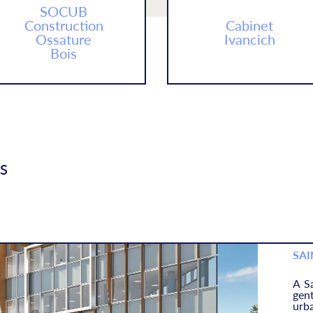
SOCUB
Construction
Cabinet
Ossature
Ivancich
Bois
S
SAI
A S
gen
urba