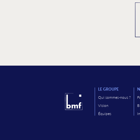
LE GROUPE
N
Qui sommes-nous ?
F
Vision
B
Équipes
I