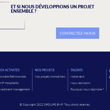
ET SI NOUS DÉVELOPPIONS UN PROJET
ENSEMBLE ?
CONTACTEZ-NOUS
OS ACTIVITÉS
NOS PROJETS
TALENTS
oncière Patrimoniale
Nos projets immobiliers
Notre récit
MF Hospitality
Nous recrutons
nvestment Management
Pourquoi nous rejoindre ?
© Copyright 2022 GROUPE BMF. Tous droits réservés.