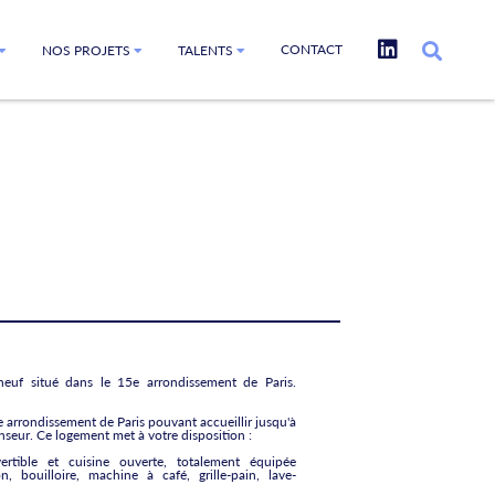
CONTACT
NOS PROJETS
TALENTS
euf situé dans le 15e arrondissement de Paris.
 arrondissement de Paris pouvant accueillir jusqu'à
nseur. Ce logement met à votre disposition :
tible et cuisine ouverte, totalement équipée
on, bouilloire, machine à café, grille-pain, lave-