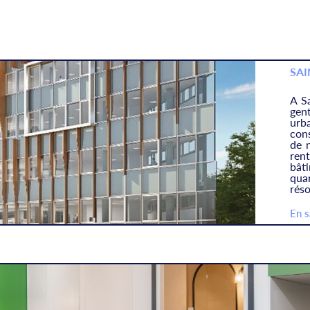
SAI
A S
gen
urba
cons
de n
ren
bât
qua
rés
En s