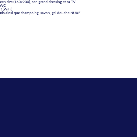
een size (160x200), son grand dressing et sa TV
t WC
t (WiFi)
ournis ainsi que shampoing, savon, gel douche NUXE.