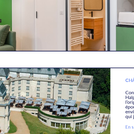
CHÂ
Con
Hal
l’o
épo
env
qui 
En s